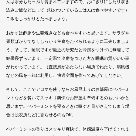
んは水分もたっぷり含まれていますので、おにぎりにしたり炊き
込みご飯などにして（味のついているごはんは食べやすいです）
ご飯をしっかりとたべましょう。
おかずは酢豚や生姜焼きなども食べやすいと思います。サラダや
麺類ばかりでなくしっかり主食をたべられるように工夫しましょ
う。そして、睡眠ですが最近の研究だと冷房をつけずに無理して
結果寝ずらいより、一定温で冷房をつけた方が睡眠の質がいい事
がわかっています。（直接風があたらない場所でねたり、扇風機
などの風を一緒に利用し、快適空間を作ってあげてください）
そして、ここでアロマを使うならお風呂上りのお部屋にペパーミ
ントなどを焚いてスッキリ爽快なお部屋を準備するのもいいかと
思います。ペパーミントを寝るときに嗅ぐと目がさえてしまう場
合は脱衣所などに香らせるのもOK。
ペパーミントの香りはスッキリ爽快で、体感温度を下げてくれま