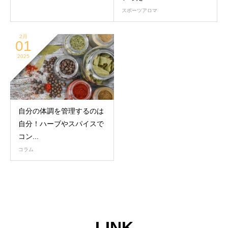
スポーツアロマ
2月
01
2025
自分の体調を管理するのは
自分！ハーブやスパイスで
コン...
コラム
LINK