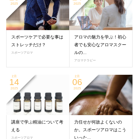
2025
2025
スポーツケアで必要な事は
アロマの魅力を学ぶ！初心
ストレッチだけ？
者でも安心なアロマスクー
ルの...
スポーツアロマ
アロマテラピー
2月
2月
14
06
2025
2025
講座で学ぶ精油について考
力任せが何故よくないの
える
か。スポーツアロマはこう
いった...
スポーツアロマ