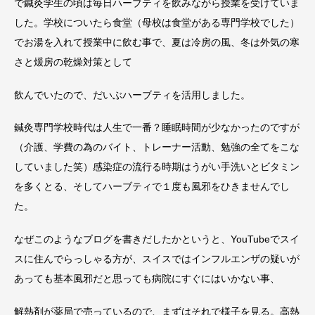
で鍼灸学生の頃は毎日ハーブティを飲みながら授業を受けていま
した。学校についたら食堂（母校は食堂がある専門学校でした）
でお湯を入れて授業中に飲む事で、夏は冷房の風、冬は外気の寒
さと煖房の乾燥対策として
飲んでいたので、だいぶハーブティを活用しました。
鍼灸専門学校時代は人生で一番？睡眠時間が少なかったのですが
（介護、学費の為のバイト、トレーナー活動、勉強の全てをこな
していました笑）感染症の流行る時期はうがい手洗いとビタミン
を多くとる、そしてハーブティで１度も風邪をひきませんでし
た。
なぜこのようなブログを書きだしたかというと、YouTubeでスイ
スに住んでらっしゃる方が、スイスではインフルエンザの疑いが
あっても基本風邪だと思っても病院にすぐにはいかない事、
解熱剤が薬局で売っているので、まずはそれで様子を見る。高熱