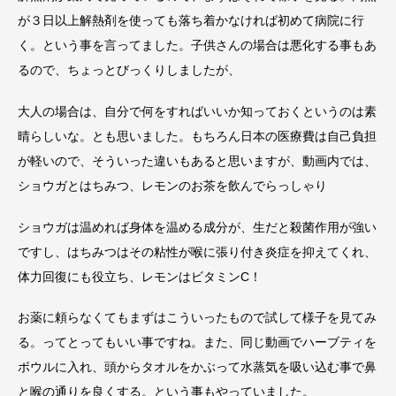
が３日以上解熱剤を使っても落ち着かなければ初めて病院に行
く。という事を言ってました。子供さんの場合は悪化する事もあ
るので、ちょっとびっくりしましたが、
大人の場合は、自分で何をすればいいか知っておくというのは素
晴らしいな。とも思いました。もちろん日本の医療費は自己負担
が軽いので、そういった違いもあると思いますが、動画内では、
ショウガとはちみつ、レモンのお茶を飲んでらっしゃり
ショウガは温めれば身体を温める成分が、生だと殺菌作用が強い
ですし、はちみつはその粘性が喉に張り付き炎症を抑えてくれ、
体力回復にも役立ち、レモンはビタミンC！
お薬に頼らなくてもまずはこういったもので試して様子を見てみ
る。ってとってもいい事ですね。また、同じ動画でハーブティを
ボウルに入れ、頭からタオルをかぶって水蒸気を吸い込む事で鼻
と喉の通りを良くする。という事もやっていました。