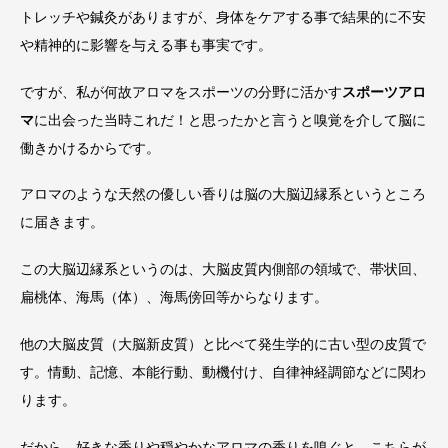
トレッチや鍼灸がありますが、身体をケアする事で結果的に不安
や精神的に影響を与える事も事実です。
ですが、私が何故アロマをスポーツの分野に活かす
スポーツアロ
マ
に出会った当時これだ！と思ったかと言うと嗅覚を介して脳に
働きかけるからです。
アロマのような天然の優しい香りは脳の大脳辺縁系というところ
に届きます。
この大脳辺縁系というのは、大脳皮質内側部の領域で、帯状回、
扁桃体、海馬（体）、海馬傍回等からなります。
他の大脳皮質（大脳新皮質）と比べて発生学的に古い型の皮質で
す。情動、記憶、本能行動、動機付け、自律神経調節などに関わ
ります。
だから、好きな香りや穏やかなアロマの香りを嗅ぐと、こちらが