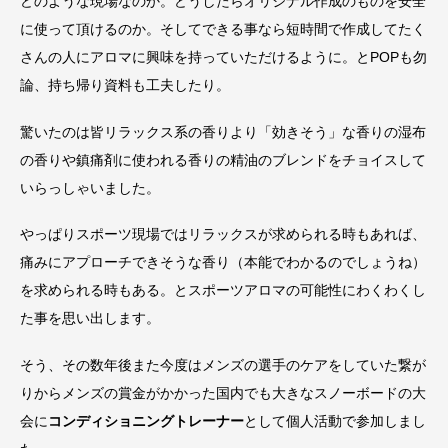
どのような現場なのか。どうしたらオリジナル作成のものを安全
に使って頂けるのか。そしてできる事なら短時間で作成してたく
さんの人にアロマに興味を持っていただけるように。とPOPも勿
論、持ち帰り資料も工夫したり。
驚いたのは皆リラックス系の香りより「効きそう」な香りの湿布
の香りや鎮痛剤に使われる香りの精油のブレンドをチョイスして
いらっしゃいました。
やっぱりスポーツ現場ではリラックスが求められる時もあれば、
痛みにアプローチできそうな香り（本能でわかるのでしょうね）
を求められる時もある。とスポーツアロマの可能性にわくわくし
た事を思い出します。
そう、その数年後また今度はメンズの選手のケアをしていた繋が
りからメンズの賞金がかかった国内でも大きなスノーボードの大
会に
コンディショニングトレーナー
として個人活動で参加しまし