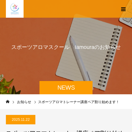
ス
ポ
ー
ツ
ア
ロ
マ
ス
ク
ー
ル
I
a
m
o
u
r
a
の
お
知
ら
せ
NEWS
お知らせ
スポーツアロマトレーナー講座ペア割り始めます！
2025.11.22