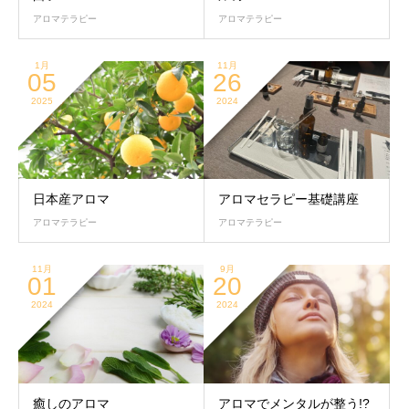
アロマテラピー
アロマテラピー
1月
11月
05
26
2025
2024
日本産アロマ
アロマセラピー基礎講座
アロマテラピー
アロマテラピー
11月
9月
01
20
2024
2024
癒しのアロマ
アロマでメンタルが整う!?