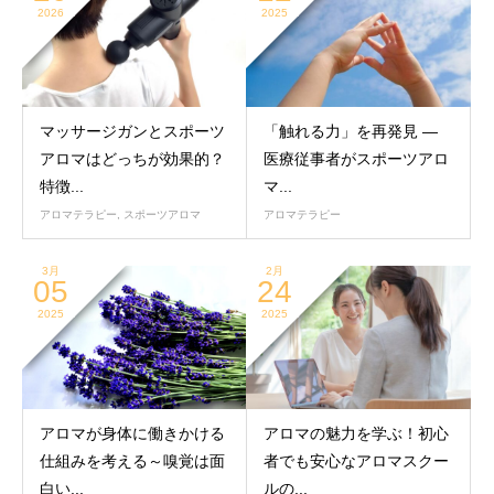
2026
2025
マッサージガンとスポーツ
「触れる力」を再発見 —
アロマはどっちが効果的？
医療従事者がスポーツアロ
特徴...
マ...
アロマテラピー
,
スポーツアロマ
アロマテラピー
3月
2月
05
24
2025
2025
アロマが身体に働きかける
アロマの魅力を学ぶ！初心
仕組みを考える～嗅覚は面
者でも安心なアロマスクー
白い...
ルの...