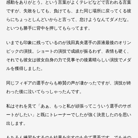
感動をありがとう。という言葉がよくテレビなどで言われる言葉
ですが、失敗をしても、負けても、また同じ場所に戻ってくる彼
らにちょっとしんどいからと言って、怠けようなんてダメだな。
といつも勝手に背中を押してもらってます。
いまでも印象に残っているのが浅田真央選手の原液最後のオリン
ピックの演技。ショートの演技で成績が振るわず、表情も硬く、
それでも彼女は彼女自身の力で見事その後素晴らしい演技でメダ
ルを獲得しました。
同じフィギアの選手からも称賛の声が凄かったですが、演技が終
わった後に泣いてらっしゃったんです。
私はそれを見て「あぁ、もっと私が頑張ってこういう選手のサポ
ートがしたい」と既にトレーナーでしたが強く決意したのを思い
出します。
もちろん練習をするのも結果を出すのも全て選手です。でもその