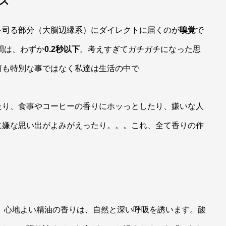
クス
を司る部分（大脳辺縁系）にダイレクトに届くのが
嗅覚
で
間は、わずか
0.2秒以下
。考えすぎてガチガチになった思
何も特別な事ではなく私達は生活の中で
たり、食事やコーヒーの香りにホッっとしたり、嫌いな人
に嫌な思い出がよみがえったり。。。これ、全て香りの作
 心地よい精油の香りは、自然と深い呼吸を誘います。酸