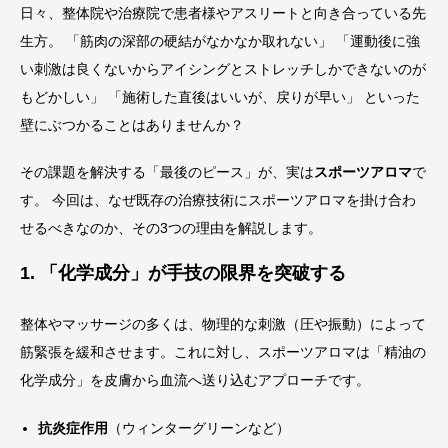
日々、整体院や治療院で患者様やアスリートと向き合っている先
生方。 「筋肉の深部の硬結がなかなか取れない」 「運動後に強
い刺激は良くないからアイシングとストレッチしかできないのが
もどかしい」 「施術した直後はいいが、戻りが早い」 といった
壁にぶつかることはありませんか？
その課題を解決する「最後のピース」が、実は
スポーツアロマ
で
す。 今回は、なぜ既存の治療技術にスポーツアロマを掛け合わ
せるべきなのか、その3つの理由を解説します。
1. 「化学成分」が手技の限界を突破する
整体やマッサージの多くは、物理的な刺激（圧や振動）によって
筋緊張を緩和させます。これに対し、スポーツアロマは「精油の
化学成分」を皮膚から血流へ送り込むアプローチです。
抗炎症作用
（ウィンターグリーンなど）