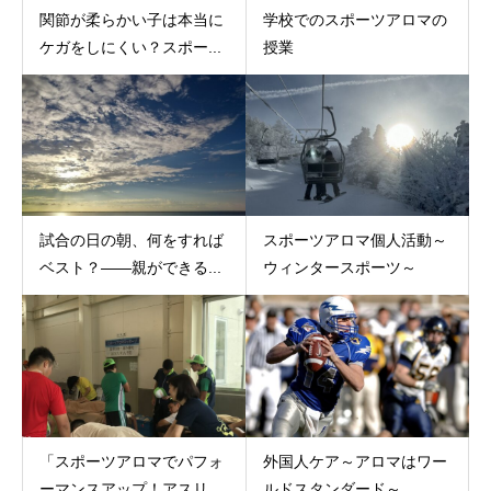
関節が柔らかい子は本当に
学校でのスポーツアロマの
ケガをしにくい？スポー...
授業
試合の日の朝、何をすれば
スポーツアロマ個人活動～
ベスト？——親ができる...
ウィンタースポーツ～
「スポーツアロマでパフォ
外国人ケア～アロマはワー
ーマンスアップ！アスリ...
ルドスタンダード～